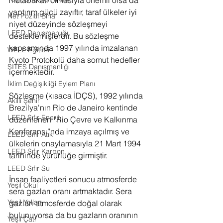
mutabakatı olmasıyla önemli olsa da 
yaptırım gücü zayıftır, taraf ülkeler iyi 
Net Pozitif Bina
niyet düzeyinde sözleşmeyi 
LEED Danışmanlığı
desteklemişlerdir. Bu sözleşme 
kapsamında 1997 yılında imzalanan 
WELL Eğitimi
Kyoto Protokolü daha somut hedefler 
SITES Danışmanlığı
içermektedir.
İklim Değişikliği Eylem Planı
Sözleşme (kısaca İDÇS), 1992 yılında 
Akıllı Şehir
Brezilya'nın Rio de Janeiro kentinde 
LEED Sıfır Enerji
düzenlenen “Rio Çevre ve Kalkınma 
Konferansı”nda imzaya açılmış ve 
LEED Sıfır Atık
ülkelerin onaylamasıyla 21 Mart 1994 
LEED Sıfır Karbon
tarihinde yürürlüğe girmiştir.
LEED Sıfır Su
İnsan faaliyetleri sonucu atmosferde 
Yeşil Okul
sera gazları oranı artmaktadır. Sera 
Yeşil Yollar
gazları atmosferde doğal olarak 
bulunuyorsa da bu gazların oranının 
Yeşil Çatı