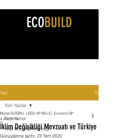
ECO
BUILD
Yazı
Tüm Yazılar
Murat DOĞRU, LEED AP BD+C, Envision SP
Tüm Yazılar
4 Ara 2019
İklim Değişikliği Mevzuatı ve Türkiye
Yeşil Bina Mühendisliği
Güncelleme tarihi:
23 Tem 2020