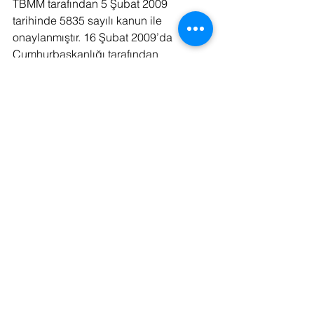
TBMM tarafından 5 Şubat 2009 
tarihinde 5835 sayılı kanun ile 
onaylanmıştır. 16 Şubat 2009’da 
Cumhurbaşkanlığı tarafından 
onaylanan kanun, 17 Şubat 2009 tarih 
ve 27144 sayılı Resmi Gazete ’de 
yayımlanarak yürürlüğe girmiştir.
Hâlihazırda Protokolde 2008–2012 
yılları arasında gerçekleştirilmesi 
öngörülen yükümlülükler, Türkiye için 
hiçbir bağlayıcılık teşkil etmemektedir.
#İklimDeğişikliğineUyumEylemPlanları
#İklimDeğişikliğineUyumEylemPlanı
#iklimdeğişikliğieylemplanı
#İklimDeğişikliğiEylemPlanı
#SeragazıEmisyonu
#SeraGazıEnvanteriHazırlanması