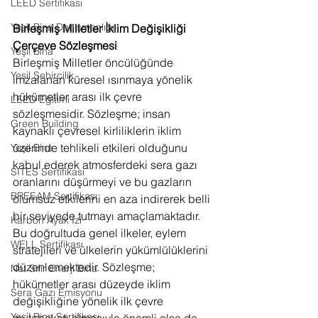
LEED Sertifikası
Yeşil Bina Danışmanlığı
Birleşmiş Milletler İklim Değişikliği 
Çerçeve Sözleşmesi
Yeşil Bina
Birleşmiş Milletler öncülüğünde 
Yeşil Şehircilik
imzalanan küresel ısınmaya yönelik 
hükümetler arası ilk çevre 
LEED Eğitimi
sözleşmesidir. Sözleşme; insan 
Green Building
kaynaklı çevresel kirliliklerin iklim 
üzerinde tehlikeli etkileri olduğunu 
Yeşil Bina
kabul ederek atmosferdeki sera gazı 
SITES Sertifikası
oranlarını düşürmeyi ve bu gazların 
BREEAM Sertifikası
olumsuz etkilerini en aza indirerek belli 
bir seviyede tutmayı amaçlamaktadır. 
Karbon Ayak İzi
Bu doğrultuda genel ilkeler, eylem 
WELL Sertifikası
stratejileri ve ülkelerin yükümlülüklerini 
düzenlemektedir. Sözleşme; 
Net Sıfır Enerji Bina
hükümetler arası düzeyde iklim 
Sera Gazı Emisyonu
değişikliğine yönelik ilk çevre 
Yeşil Bina Sertifikası