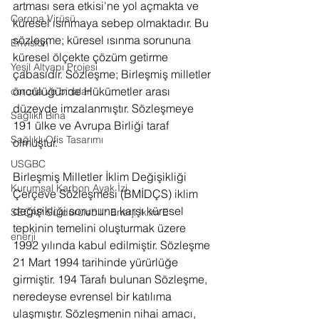
artması sera etkisi'ne yol açmakta ve 
Corona Virüsü
küresel ısınmaya sebep olmaktadır. Bu 
sözleşme; küresel ısınma sorununa 
Envision
küresel ölçekte çözüm getirme 
Yeşil Altyapı Projesi
çabasıdır. Sözleşme; Birleşmiş milletler 
öncülüğünde Hükümetler arası 
corona ve binalar
düzeyde imzalanmıştır. Sözleşmeye 
Sağlıklı Bina
191 ülke ve Avrupa Birliği taraf 
Sağlıklı Ofis Tasarımı
olmuştur.
USGBC
Birleşmiş Milletler İklim Değişikliği 
Kurumsal Karbon Ayak İzi
Çerçeve Sözleşmesi (BMİDÇS) iklim 
değişikliği sorununa karşı küresel 
SECAP Sürdürülebilir Enerji İklim E
tepkinin temelini oluşturmak üzere 
enerji
1992 yılında kabul edilmiştir. Sözleşme 
21 Mart 1994 tarihinde yürürlüğe 
girmiştir. 194 Tarafı bulunan Sözleşme, 
neredeyse evrensel bir katılıma 
ulaşmıştır. Sözleşmenin nihai amacı, 