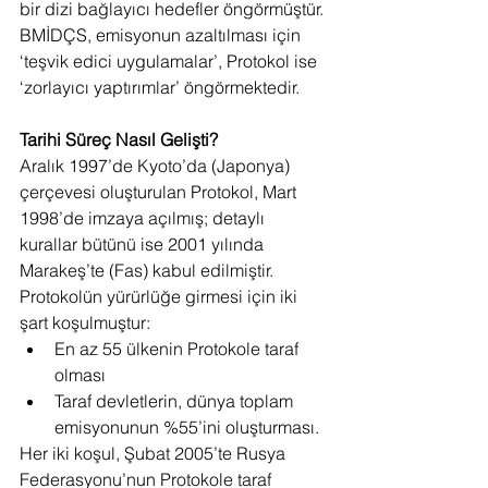
bir dizi bağlayıcı hedefler öngörmüştür. 
BMİDÇS, emisyonun azaltılması için 
‘teşvik edici uygulamalar’, Protokol ise 
‘zorlayıcı yaptırımlar’ öngörmektedir.
Tarihi Süreç Nasıl Gelişti?
Aralık 1997’de Kyoto’da (Japonya) 
çerçevesi oluşturulan Protokol, Mart 
1998’de imzaya açılmış; detaylı 
kurallar bütünü ise 2001 yılında 
Marakeş’te (Fas) kabul edilmiştir. 
Protokolün yürürlüğe girmesi için iki 
şart koşulmuştur: 
En az 55 ülkenin Protokole taraf 
olması  
Taraf devletlerin, dünya toplam 
emisyonunun %55’ini oluşturması.  
Her iki koşul, Şubat 2005’te Rusya 
Federasyonu’nun Protokole taraf 